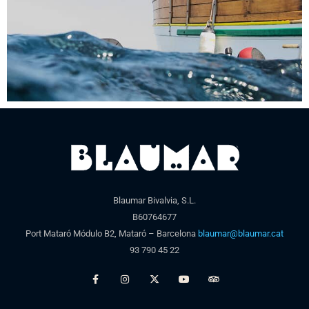
Blaumar Bivalvia, S.L.
B60764677
Port Mataró Módulo B2, Mataró – Barcelona
blaumar@blaumar.cat
93 790 45 22