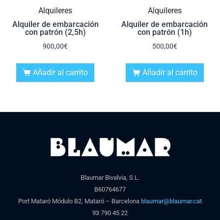
Alquileres
Alquileres
Alquiler de embarcación
Alquiler de embarcación
con patrón (2,5h)
con patrón (1h)
900,00
€
500,00
€
Añadir al carrito
Añadir al carrito
Blaumar Bivalvia, S.L.
B60764677
Port Mataró Módulo B2, Mataró – Barcelona
blaumar@blaumar.cat
93 790 45 22