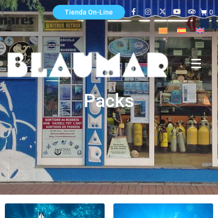
0
Tienda On-Line
Packs