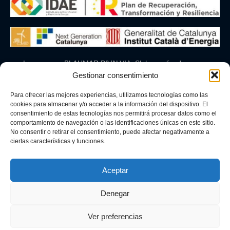
La empresa BLAUMAR BIVALVIA, SL ha realizado una
Gestionar consentimiento
instalación fotovoltaica de 9.24 kWp acogiéndose al
programa de incentivos unidos al autoconsumo y
Para ofrecer las mejores experiencias, utilizamos tecnologías como las
almacenamiento, con Fuentes de energía renovable, en
cookies para almacenar y/o acceder a la información del dispositivo. El
el marco del Plan de recuperación, Transformación y
consentimiento de estas tecnologías nos permitirá procesar datos como el
comportamiento de navegación o las identificaciones únicas en este sitio.
Resilencia, financiado por la unión europea-
No consentir o retirar el consentimiento, puede afectar negativamente a
NextGenerationEU. La ayuda recibida por la Unión
ciertas características y funciones.
Europea, ha sido de
4.939,70€.
Aceptar
Esta instalación implica un ahorro energético de
11.962,31 kWh anuales, así como una reducción de 2
Denegar
toneladas de CO2 al año.
Ver preferencias
Diseñado por
Projecte Digital
– Matarogroc