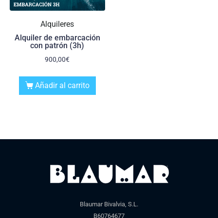
Alquileres
Alquiler de embarcación
con patrón (3h)
900,00
€
Añadir al carrito
Blaumar Bivalvia, S.L.
B60764677