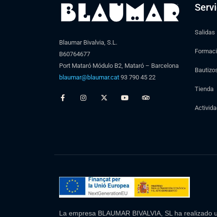
Servi
Salidas
Blaumar Bivalvia, S.L.
Formac
B60764677
Port Mataró Módulo B2, Mataró – Barcelona
Bautizo
blaumar@blaumar.cat
93 790 45 22
Tienda
Activid
La empresa BLAUMAR BIVALVIA, SL ha realizado una