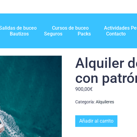
Salidas de buceo
Cursos de buceo
Actividades P
Bautizos
Seguros
Packs
Contacto
Alquiler 
con patró
900,00
€
Categoría:
Alquileres
Añadir al carrito