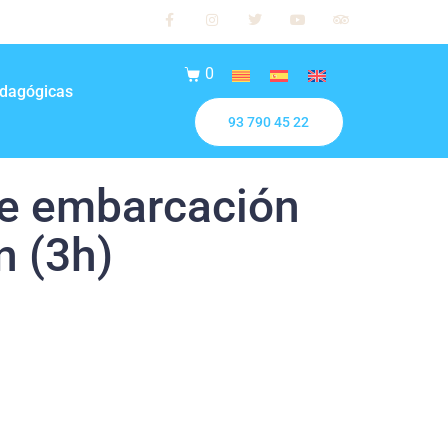
0
edagógicas
93 790 45 22
de embarcación
n (3h)